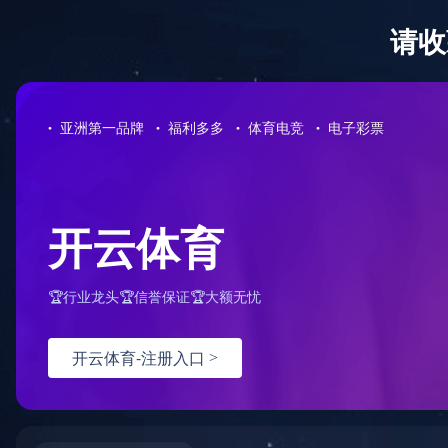
米兰体育app官方版下载
专业生产中高端工业米兰体育app官方版下载-米兰体
米兰体育app官方版下载-米兰体育（中国）
米兰体
Home
Chiller
解决方案
工厂实力
技术支持
新闻
Solution
Strength
Technology
News