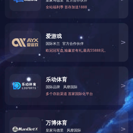
【凌通】LT-1A风冷式米兰体育app官方版下载-米兰体育（中国） 工业米兰体育app官方版下载-米兰体育（中国）
风冷式米兰体育app官方版下载-米兰体育（中国）