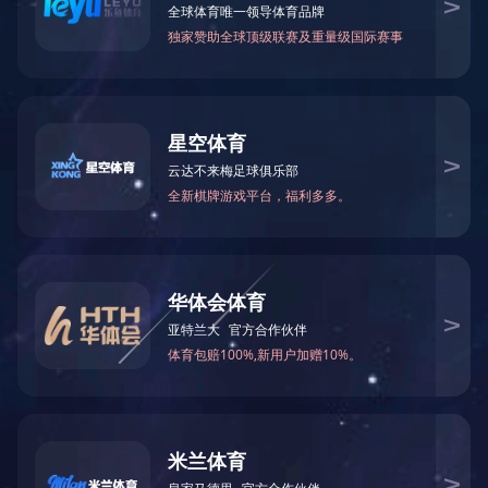
风冷螺杆米兰体育app官方版下载-米兰体育（中国）
水冷螺杆米兰体育a
双螺杆式米兰体育app官方版下载-米兰体育（中国）
低温螺杆式米兰体育
激光米兰体育app官方版下载-米兰体育（中国）
冷热一体机
模温机