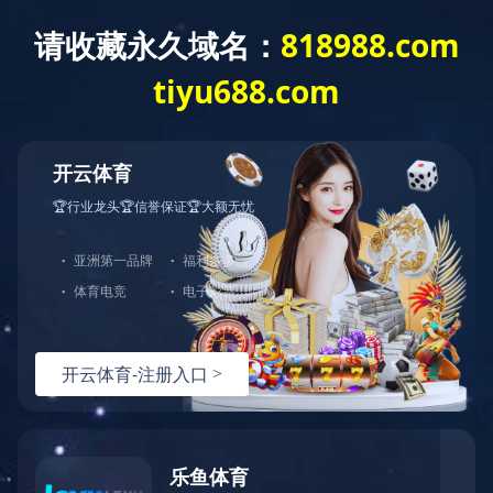
米兰体育app官方版下载
专业生产中高端工业米兰体育app官方版下载-米兰体育（中国）
米兰体育app官方版下载-米兰体育（中国）
米兰体育app官方
Home
Chiller
解决方案
工厂实力
技术支持
新闻资讯/招聘
Solution
Strength
Technology
News