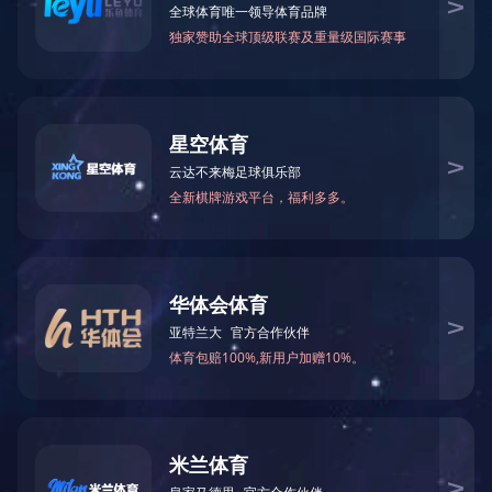
风冷螺杆米兰体育app官方版下载-米兰体育（中国）
水冷螺杆米兰体育a
双螺杆式米兰体育app官方版下载-米兰体育（中国）
低温螺杆式米兰体育
激光米兰体育app官方版下载-米兰体育（中国）
冷热一体机
模温机