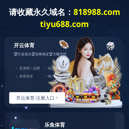
米兰体育app官方版下载
专业生产中高端工业米兰体育app官方版下载-米兰体育（中国）
米兰体育app官方版下载-米兰体育（中国）
米兰体育app官方
Home
Chiller
解决方案
工厂实力
技术支持
新闻资讯/招聘
Solution
Strength
Technology
News