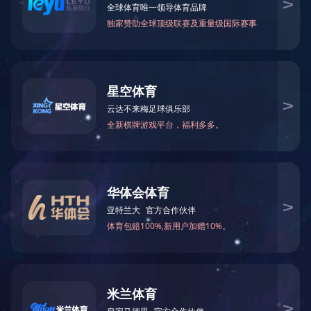
风冷螺杆米兰体育app官方版下载-米兰体育（中国）
水冷螺杆米兰体育a
双螺杆式米兰体育app官方版下载-米兰体育（中国）
低温螺杆式米兰体育
激光米兰体育app官方版下载-米兰体育（中国）
冷热一体机
模温机