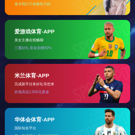
类型
冷 凝 器
3
750
1000
2000
3000
冷却风量（m
h）
类型
3
0.28
0.52
1
1.42
冷冻水量（m
/h）
蒸发器
水箱容量（L）
10
25
30
60
进出水管径
1/2"
1/2"
1/2"
1"
功率（KW）
0.37
0.37
0.37
0.37
水泵
杨程（m）
20
20
20
20
安全保护
压缩机过热保护，过流
长（MM）
685
680
770
1000
宽（MM）
400
420
500
480
机械尺寸
高（MM）
850
850
950
1100