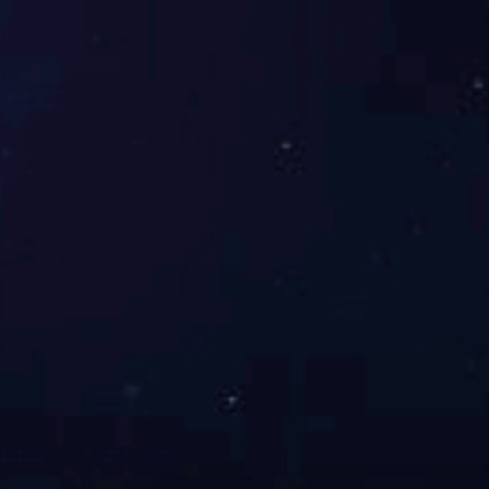
【凌通】LT-1A风冷式米兰体育app官方版下载-米兰体育（中国） 工业米兰体育app官方版下载-米兰体育（中国）
订购：电镀厂专用风冷式米兰体育app官方版下载-米兰体育（中
联系人
手机号码
电子邮件
验证码