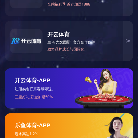
5
、采用微电脑数字式温度控制器，一体化操作，简单实用，控制精度高．
6
、采用箱体结构，美观大方，移动方便．
7
、机组配置有缺逆相保护
电机过载保护高低压保护
低温保护等各类安全保护装置
型号
LT-0.6A
LT-1A
LT-2A
LT-3A
项目
kcal/h
1270
2400
4423
6693
50HZ/60HZ
标准制冷量
KW 50HZ/61HZ
1.47
2.78
5.13
7.76
输入总功率
KW
0.9
1.35
2.1
2.82
电源
1PH-220V
50HZ
名称
制冷剂
控制方式
毛细管
类型
全封闭涡旋式（活塞式）
压缩机
功率（KW）
0.45
0.75
1.5
2.25