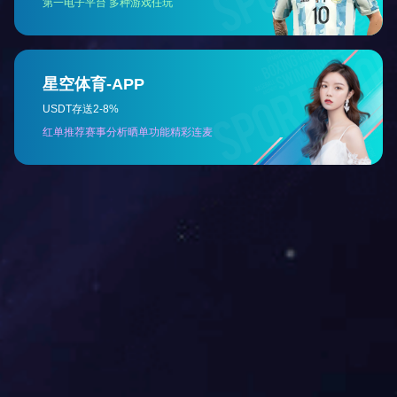
机械重量
kg
50
73
95
128
备注：
1.制冷量是依据：冷冻水进出水温度12℃/7℃、冷却水进出
2.工作范围：冷冻水温度范围：5℃至35℃；冷冻水进出
3.在环境温度不高于35℃环境使用
保留更改上述参数或尺寸而不另行通知的权
利