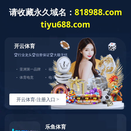
米兰体育app官方版下载
专业生产中高端工业米兰体育app官方版下载-米兰体育（中国）
米兰体育app官方版下载-米兰体育（中国）
米兰体育app官方
Home
Chiller
解决方案
工厂实力
技术支持
新闻资讯/招聘
Solution
Strength
Technology
News