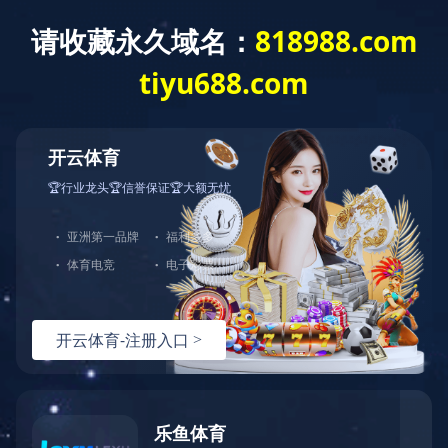
米兰体育app官方版下载
专业生产中高端工业米兰体育app官方版下载-米兰体育（中国）
米兰体育app官方版下载-米兰体育（中国）
米兰体育app官方
Home
Chiller
解决方案
工厂实力
技术支持
新闻资讯/招聘
Solution
Strength
Technology
News