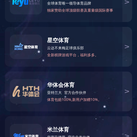
医药
化工
电子
电镀
注塑
机械
建筑
真空镀膜
食品加工
焊机
来源：米兰体育ap