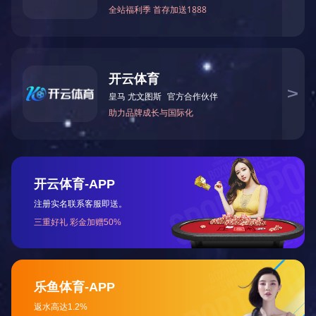
5、采用微电脑数字式温度控制器，一体化操作，简单实用，控制精度高
6、采用箱体结构，数控冲床精密加工而成，静电粉沫烤漆，美观大方，
7、机组配置有缺逆相保护、电机过载保护、高低压保护低温保护等各类
工业米兰体育app官方版下载-米兰体育（中国） 参数表（水冷式）：
项目/
型号
LT-03W
LT-05W
LT-06W
kcal/h 50HZ
7763
12900
15113
标准制冷量
KW 50HZ
9
15
17.5
输入总功率
KW
2.7
4.6
5.3
电源
名称
制冷剂
控制方式
毛细管
类型
压缩机
功率（KW）
2.25
3.75
4.5
类型