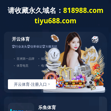
米兰体育app官方版下载
专业生产中高端工业米兰体育app官方版下载-米兰体育（中国）
米兰体育app官方版下载-米兰体育（中国）
米兰体育app官方
Home
Chiller
解决方案
工厂实力
技术支持
新闻资讯/招聘
Solution
Strength
Technology
News