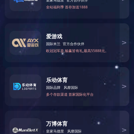
产品描述
产
产品说明：
水冷式米兰体育app官方版下载-米兰体育（中国） 采用的生产工艺制
工业机械化生产所需求的温度，从而大大提高了生产效率及产品质量。
机组特点：
1、压缩机采用日本DAIKIN美国COPELAND等品牌压缩机，噪音低省电
2、冷凝器采壳管式，散热效果好性能稳定；
3、全不锈钢水箱式蒸发器，内置自动补水装置；
4、选用进口泵，不锈钢泵体可供客户选择，防止二次污染；