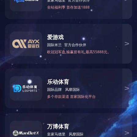
乐的美
2020-11-06
清
富泰和
2017-09-01
徐
深圳大学
2017-09-01
巴
比亚迪
2016-09-20
网站导航
联系方式
全国服务咨询热线
米兰体育app
螺杆式米兰体
0755-2341-9949
官方版下载-米
育app官方版
13823349204
兰体育（中
下载-米兰体育
国）
（中国）
© 2016 米兰体育app官方版下载-米兰体育（中
国） 版权所有
模温机
合作客户
解决方案
工厂实力