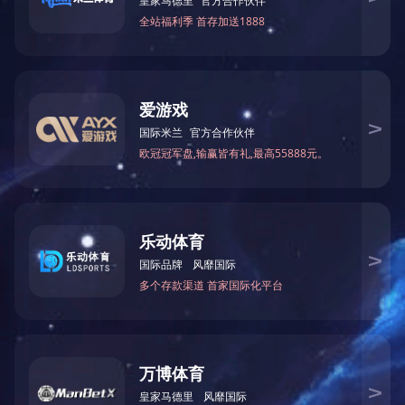
乐的美
2020-11-06
清
富泰和
2017-09-01
徐
深圳大学
2017-09-01
巴
比亚迪
2016-09-20
网站导航
联系方式
全国服务咨询热线
米兰体育app
螺杆式米兰体
0755-2341-9949
官方版下载-米
育app官方版
13823349204
兰体育（中
下载-米兰体育
国）
（中国）
© 2016 米兰体育app官方版下载-米兰体育（中
国） 版权所有
模温机
合作客户
解决方案
工厂实力