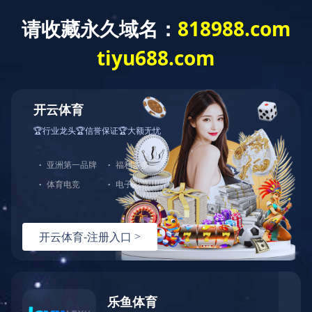
米兰体育app官方版下载
专业生产中高端工业米兰体育app官方版下载-米兰体育（中国）
米兰体育app官方版下载-米兰体育（中国）
米兰体育app官方
Home
Chiller
解决方案
工厂实力
技术支持
新闻资讯/招聘
Solution
Strength
Technology
News