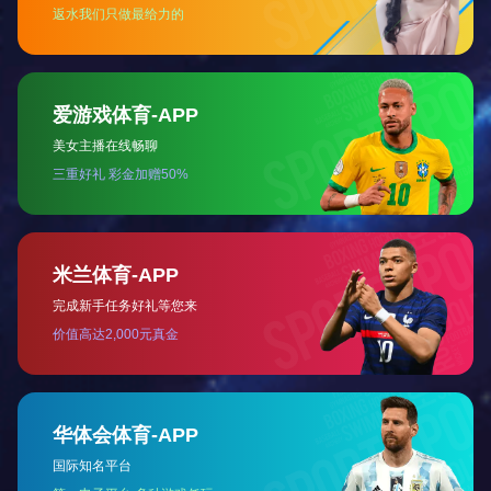
类型
压缩机
功率（KW）
类型
冷凝器
冷却风量（m3/h）
类型
冷冻水量（m3/h）
蒸发器
水箱容量(L)
进出水管径
功率（KW）
水泵
杨程（m）
类型
加热装置
功率（KW）