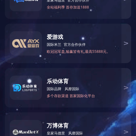
风冷螺杆式米兰体育app官方版下载-米兰体育（中国）
风冷螺杆式工业米兰体育app官方版下载-米兰体育（中国） 也就是风冷
配套设施高高效率的空调铜管制做冷却器，空调蒸发器及液压控制系统，
风冷螺杆式米兰体育app官方版下载-米兰体育（中国） 的原理分成三个
呼吸全过程：汽体根据呼吸口进到电机转子齿槽。伴随着电机转子的转动
密闭空间。
缩小全过程：伴随着电机转子转动，缩小腔容量持续减少，汽体随缩小直
排气管全过程：缩小腔最前沿转至排气管后逐渐排气管，便进行一个工作
风冷螺杆式凉水发电机组特性
1、空调制冷量范畴为：102500Kcal/h到654800Kcal/h。
2、不用冷却水系统软件，要是是自然通风优良的地区便能够 应用。
3、风冷发电机组不用配置制冷离心水泵、玻璃钢冷却塔等輔助机器设备
防爆型风冷米兰体育app官方版下载-米兰体育（中国）
基本要素
1、发电机组制冷压缩机采用進口低温型制冷压缩机；
2、应用制冷剂如R22/R404A，R410A，R407C等，考虑致冷温度和环境
3、温度挑选范畴：可出示-25℃~35 ℃
4、依据要求，可采用多种多样载冷体（冷藏水）：乙二醇溶液、乙醇、