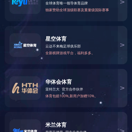
凌通动态
行业资讯
制冷设备百科
凌通招聘
什么是风冷米兰体育app官方版下载-米兰
文章来源：米兰体育app官方
什么叫风冷米兰体育app官方版下载-米兰体育（中国） ？风冷米兰体育a
热方法是根据散热风扇跟户外温度热交换器排热。米兰体育app官方版下载
app官方版下载-米兰体育（中国） 是一种风冷却机器设备，是可以出
环系统互换制冷，做到为机器设备制冷的功效。
风冷式米兰体育app官方版下载-米兰体育（中国）
风冷式米兰体育app官方版下载-米兰体育（中国） 一般为总体机，及空
则必须考虑到其工作中时冷却器风扇的排热难题。
风冷米兰体育app官方版下载-米兰体育（中国） 组选用蒸发冷却方法
塞，还节省了水源，是凉水空调通风设备商品中，维护保养检修经济发展
风冷米兰体育app官方版下载-米兰体育（中国） 是米兰体育app官方版
温度以加强制冷模貝或设备，做为单机版应用，热管散热为内嵌之散热风