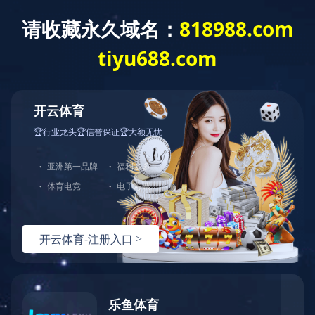
米兰体育app官方版下载
专业生产中高端工业米兰体育app官方版下载-米兰体育（中国）
米兰体育app官方版下载-米兰体育（中国）
米兰体育app官方
Home
Chiller
解决方案
工厂实力
技术支持
新闻资讯/招聘
Solution
Strength
Technology
News