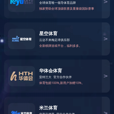
凌通动态
行业资讯
制冷设备百科
凌通招聘
12-
21
2020
12-