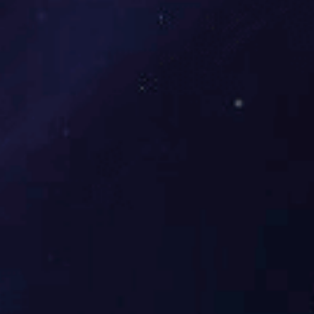
12-
14
2020
12-11
2020