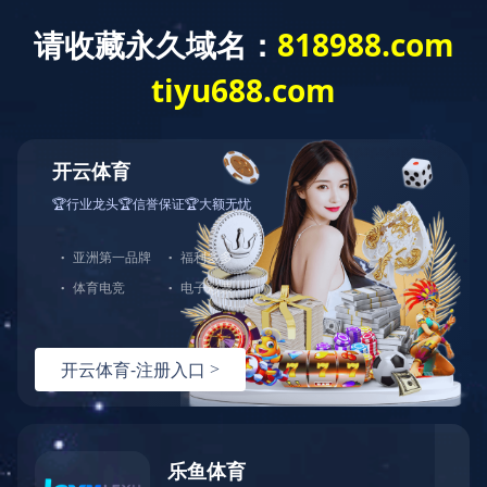
米兰体育app官方版下载
专业生产中高端工业米兰体育app官方版下载-米兰体育（中国）
米兰体育app官方版下载-米兰体育（中国）
米兰体育app官方
Home
Chiller
解决方案
工厂实力
技术支持
新闻资讯/招聘
Solution
Strength
Technology
News