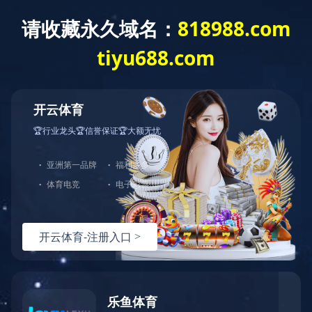
米兰体育app官方版下载
专业生产中高端工业米兰体育app官方版下载-米兰体育（中国）
米兰体育app官方版下载-米兰体育（中国）
米兰体育app官方
Home
Chiller
解决方案
工厂实力
技术支持
新闻资讯/招聘
Solution
Strength
Technology
News