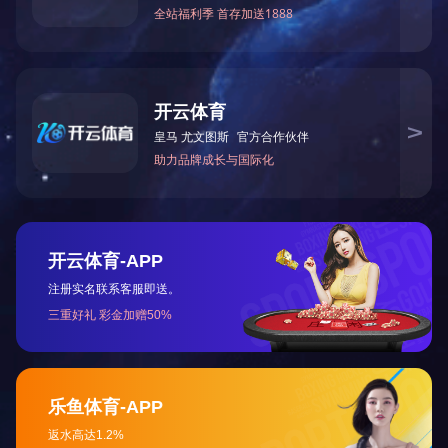
米兰体育app官方版下载-米兰体育（中国） 工业米兰体育app官方版下载-米兰体育（中国） 组的安装条件
2020-12-15
风
分析低温米兰体育app官方版下载-米兰体育（中国） 的优势所在
2020-12-11
半
店工程之工业米兰体育app官方版下载-米兰体育（中国） 压缩机配管注意事项
2020-12-10
水
什么是工业米兰体育app官方版下载-米兰体育（中国） ，工业米兰体育app官方版下载-米兰体育（中国） 多少钱
2020-12-08
网站导航
联系方式
全国服务咨询热线
米兰体育app
螺杆式米兰体
0755-2341-9949
官方版下载-米
育app官方版
13823349204
兰体育（中
下载-米兰体育
国）
（中国）
© 2016 米兰体育app官方版下载-米兰体育（中
国） 版权所有
模温机
合作客户
解决方案
工厂实力
传真：0755-2712 7392