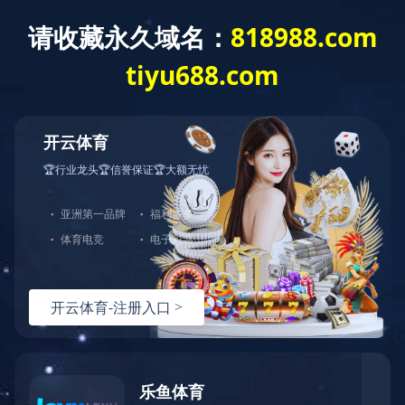
米兰体育app官方版下载
专业生产中高端工业米兰体育app官方版下载-米兰体育（中国）
米兰体育app官方版下载-米兰体育（中国）
米兰体育app官方
Home
Chiller
解决方案
工厂实力
技术支持
新闻资讯/招聘
Solution
Strength
Technology
News