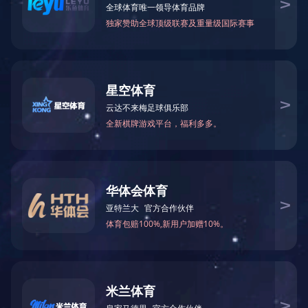
凌通动态
行业资讯
制冷设备百科
凌通招聘
工业米兰体育ap
文章来源：米兰体育app官方
在公司生产制造主题活动之中，常常遇到工业米兰体育app官方版下载-
体育（中国） 制冷压缩机噪声与振动层面的科学研究看来，对噪声源鉴
和产品研发管理体系，一般 是运用噪声检测系统软件鉴别振动噪声源的
载-米兰体育（中国） 维修难题。
1、工业米兰体育app官方版下载-米兰体育（中国） 压缩机当场转子动
2、校准工业米兰体育app官方版下载-米兰体育（中国） 电机轴与压缩
工业米兰体育app官方版下载-米兰体育（中国）
3、拆换不一样方式的软性连轴器，减少工业米兰体育app官方版下载-米
4、拧紧零部件、改进安装空隙，减少滚动轴承振动，减少设备噪声某油气
针对在其中的运转响声异常情况，分辨造成的关键缘故是压缩机拧紧地脚
中，拆换磨坏件，调节各类安装空隙在标准值范畴内，工业米兰体育app