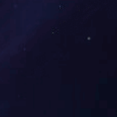
电源
名称
制冷剂
充注量
kg
112
125
137
控制方式
类型
功率
KW
153.9
172.4
194.8
压缩机
启动方式
能量调节范围
％
类型
冷冻水量
3
118.6
134.6
152.2
蒸发器
m
/h
进出水管径
lnch
＂
6＂
6＂
6
类型