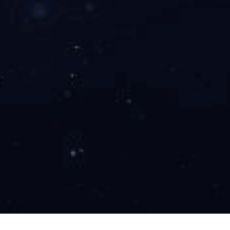
180HP水冷螺杆机
订购：40HP水冷螺杆式米兰体育app官方版下载-米兰体育（中
联系人
手机号码
电子邮件