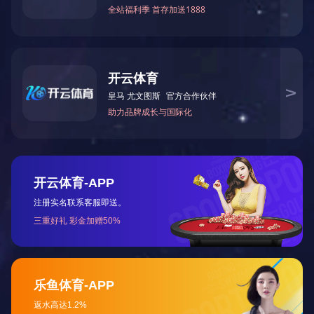
4、容量控制可采用四段式(100%-75%-50%-25%)或三段式(100%-66
5、内建式油压系统，无须油泵也保证压缩机维持润滑效果，油分离器采
6、高效内螺纹铜管，增强传热效果，更加节能高效。运用CAD/CAM
泄露现象．
7、选用钢管，有高速钻床等专业设备制造，是钢管与翅片接触更加紧密
8、适用于水资源缺乏及水质较差地区。可安装于楼顶天台等露天场所，
双螺杆式米兰体育app官方版下载-米兰体育（中国）
参数表：
型号
LT-040DW
LT-050DW
LT-060
参数
kcal/h
103888
130204
15256
制冷量
KW
120.8
151.4
177.4
输入总功率
KW
30.9
37.9
43.9
最大运行电流
A
70
94
128
电源
3ph-380v 5
名称