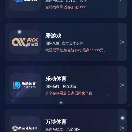
产品描述
产
产品说明：
水冷螺杆式米兰体育app官方版下载-米兰体育（中国） 组采用的生
商场办公楼等各类民用建筑空调系统。
机组特点：
1、采用BITZER德国（比泽尔） HANBELL中国台湾（汉钟）高
及时准确控制机组制冷量与冷负荷的匹配，保证机组以效率运行，降低运
2、内部集成断水低温高低压防冻缺相延时启动逆相过载电机过热油压差
3、全中文操作界面，菜单式提示，可任意设置机组运行状态，家电化的