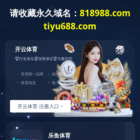
米兰体育app官方版下载
专业生产中高端工业米兰体育app官方版下载-米兰体育（中国）
米兰体育app官方版下载-米兰体育（中国）
米兰体育app官方
Home
Chiller
解决方案
工厂实力
技术支持
新闻资讯/招聘
Solution
Strength
Technology
News