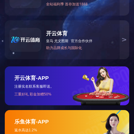
的能源企业无力承担的时候，企业必须及时调整好适合的运行计划，只有减
官方版下载-米兰体育（中国） 出现任何的小故障。
企业使用米兰体育app官方版下载-米兰体育（中国） 需要掌握的知
方版下载-米兰体育（中国） 多久，设备的运行安全性与稳定性都会受到
测，才能够保障设备以较低故障率的状态持续运行，有效降低企业使用米兰
上一篇：米兰体育app官方版下载-米兰体育（中国） 四大件之冷凝器
下一篇：工业米兰体育app官方版下载-米兰体育（中国） 都有哪些特
相关资讯
工业米兰体育app官方版下载-米兰体育（中国） 冷凝器清洗方法-凌通米兰体育app官方版下载-米兰体育（中国）
2020-08-01
工业米兰体育app官方版下载-米兰体育（中国） 都有哪些特点?
2021-11-26