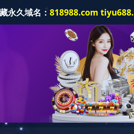
育（中国）
育app官方版下载-米兰体育（中国）
螺杆式米兰体育app官方
Product
资讯/招聘
走进凌通
About us