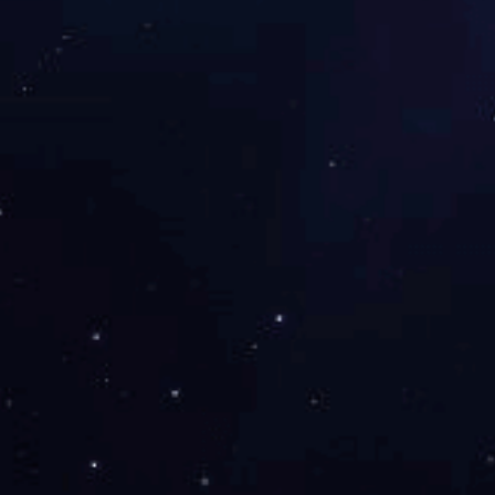
水冷螺杆式米兰体育app官方版下载-米兰体育（中国）
网站导航
联系方式
全国服务咨询热线
米兰体育app
螺杆式米兰体
0755-2341
官方版下载-米
育app官方版
13823349
兰体育（中
下载-米兰体育
国）
（中国）
© 2016 米兰体育app官方版下载
国） 版权所有
模温机
合作客户