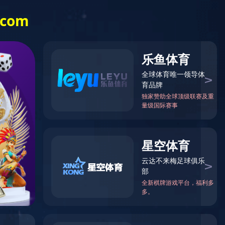
| |
联系凌通
|
网站地图
版下载-米兰体育（中国）
模温机
合作客户
Product
Customer