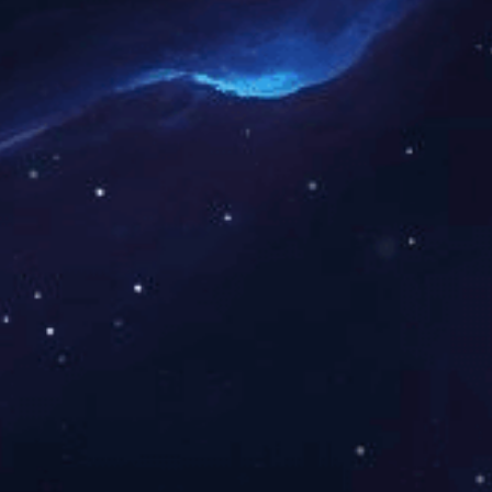
20P水冷式米兰体育app官方版下载-米兰体育（中国）