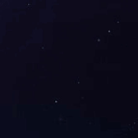
5P水冷式米兰体育app官方版下载-米兰体育（中国）
风冷螺杆式米兰体育app官方版下载-米兰体育（中国）