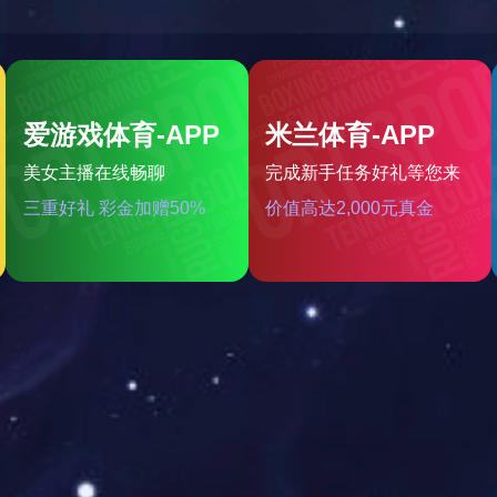
【凌通】LT-1A风冷式米兰体育app官方版下载-米兰体育（中国） 工业米兰体育app官方版下载-米兰体育（中国）
电镀厂专用风冷式米兰体育app官方版下载-米兰体育（中国）