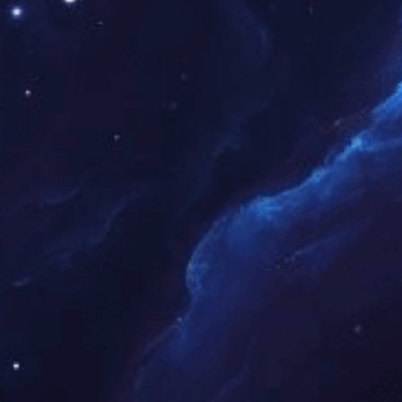
10P风冷式米兰体育app官方版下载-米兰体育（中国）