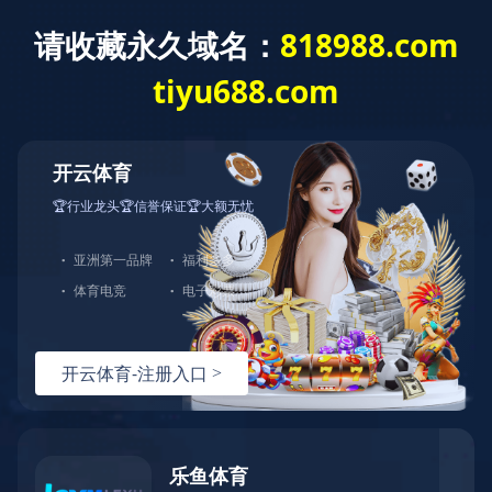
米兰体育app官方版下载
专业生产中高端工业米兰体育app官方版下载-米兰体育（中国）
米兰体育app官方版下载-米兰体育（中国）
米兰体育app官方
Home
Chiller
解决方案
工厂实力
技术支持
新闻资讯/招聘
Solution
Strength
Technology
News