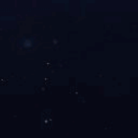
分析低温米兰体育app官方版下载-米兰体育（中国） 的优势所在
2020-12-11
半
店工程之工业米兰体育app官方版下载-米兰体育（中国） 压缩机配管注意事项
2020-12-10
水
什么是工业米兰体育app官方版下载-米兰体育（中国） ，工业米兰体育app官方版下载-米兰体育（中国） 多少钱
2020-12-08
网站导航
联系方式
全国服务咨询热线
米兰体育app
螺杆式米兰体
0755-2341-9949
官方版下载-米
育app官方版
13823349204
兰体育（中
下载-米兰体育
国）
（中国）
© 2016 米兰体育app官方版下载-米兰体育（中
国） 版权所有
模温机
合作客户
解决方案
工厂实力
传真：0755-2712 7392
技术支持
新闻资讯/招聘
邮箱：
走进凌通
产品中心