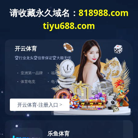
米兰体育app官方版下载
专业生产中高端工业米兰体育app官方版下载-米兰体育（中国）
米兰体育app官方版下载-米兰体育（中国）
米兰体育app官方
Home
Chiller
解决方案
工厂实力
技术支持
新闻资讯/招聘
Solution
Strength
Technology
News