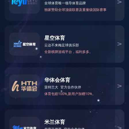
凌通动态
行业资讯
制冷设备百科
凌通招聘
怎么选购安全可靠的
文章来源：米兰体育app官方
怎么选购安全可靠，质量可行的米兰体育app官方版下载-米兰体育（
米兰体育app官方版下载-米兰体育（中国） 安全选型注意哪些事项：
和移动非常方便。但是它对工作环境要求较高，因为它是以热风循环来制
外，如果您想把米兰体育app官方版下载-米兰体育（中国） 放在有湿
热，会对环境造成影响。
水冷米兰体育app官方版下载-米兰体育（中国） ，又可以分为开放式米
式米兰体育app官方版下载-米兰体育（中国） 。首先要申明，水冷式
开放式的米兰体育app官方版下载-米兰体育（中国） ，还要另外装
生了密封式的水冷型米兰体育app官方版下载-米兰体育（中国） 。密
迎。但是如果您对制冷量的要求非常大的话，就要选用螺杆式的米兰体育a